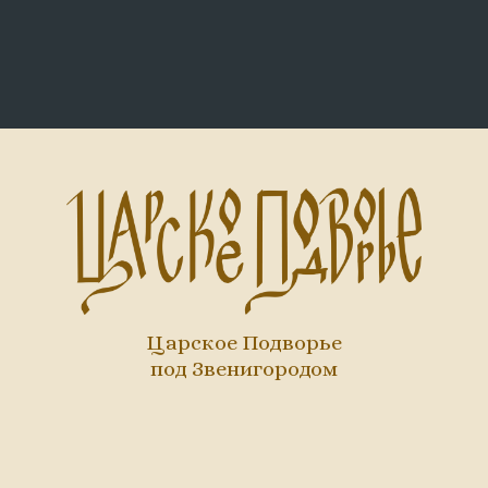
Царское Подворье
под Звенигородом