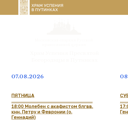
Московская епархия Русской
православной церкви
Храм Успения Пресвятой
Богородицы в Путинках
07.08.2026
08
ПЯТНИЦА
СУ
.......................................................................
.......
18:00 Молебен с акафистом блгвв.
17:
кнн. Петру и Февронии (о.
Ге
Геннадий)