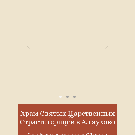
Храм Святых Царственных
Страстотерпцев в Аляухово
Село Аляухово известно с XVI века и