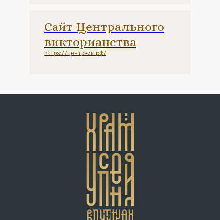
Сайт Центрального
викторианства
https://центрвик.рф/