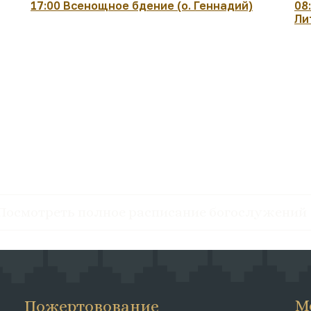
17:00 Всенощное бдение (о. Геннадий)
08
Ли
Посмотреть полное расписание богослужений
М
Пожертовование