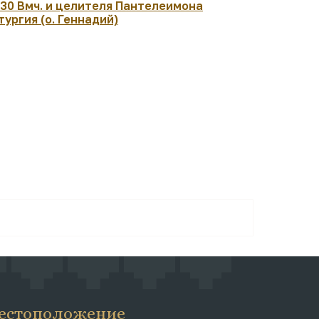
:30 Вмч. и целителя Пантелеимона
07:30 Рожд
тургия (о. Геннадий)
архиеписк
Чудотворц
Литургия. 
естоположение