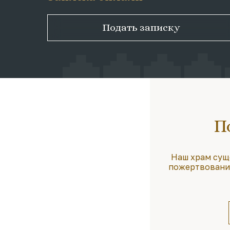
Подать записку
П
Наш храм сущ
пожертвования