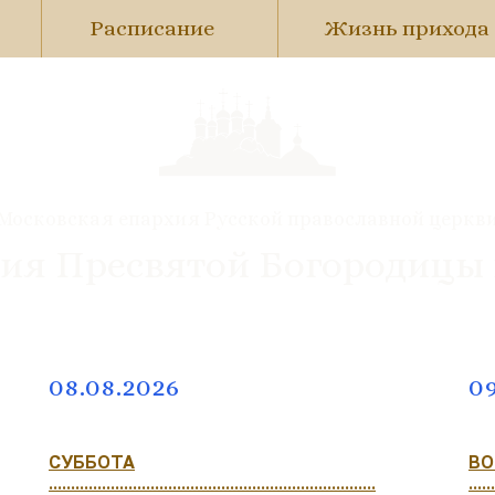
Расписание
Жизнь прихода
Московская епархия Русской православной церкв
ия Пресвятой Богородицы
08.08.2026
09
СУББОТА
ВО
..........................................................................
......