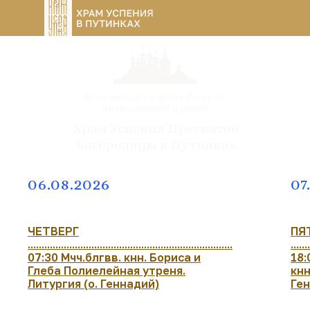
Московская епархия Русской
православной церкви
Храм Успения Пресвятой
Богородицы в Путинках
06.08.2026
07
ЧЕТВЕРГ
ПЯ
..........................................................................
......
07:30 Мчч.блгвв. кнн. Бориса и
18:
Глеба Полиелейная утреня.
кнн
Литургия (о. Геннадий)
Ге