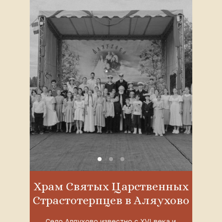
Храм Святых Царственных
Страстотерпцев в Аляухово
Село Аляухово известно с XVI века и