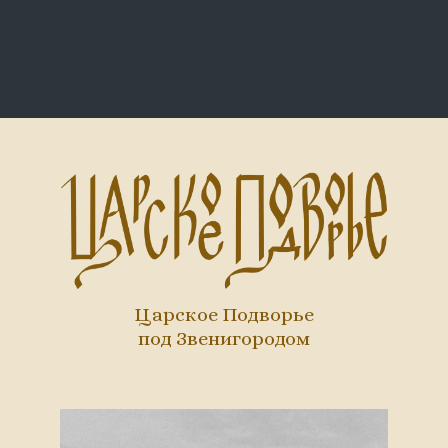
Царское Подворье
под Звенигородом