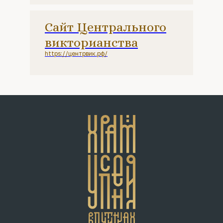
Сайт Центрального
викторианства
https://центрвик.рф/