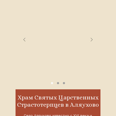
Храм Святых Царственных
Страстотерпцев в Аляухово
Село Аляухово известно с XVI века и