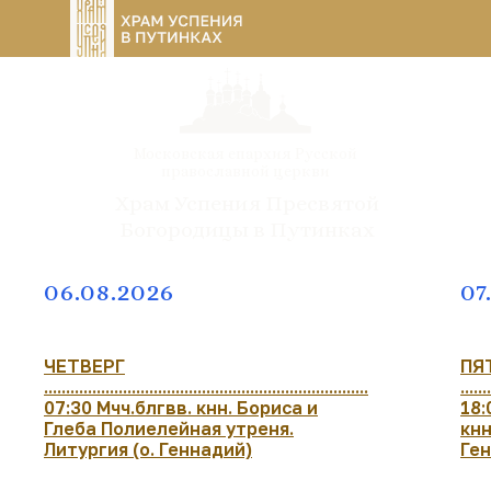
Московская епархия Русской
православной церкви
Храм Успения Пресвятой
Богородицы в Путинках
06.08.2026
07
ЧЕТВЕРГ
ПЯ
..........................................................................
......
07:30 Мчч.блгвв. кнн. Бориса и
18:
Глеба Полиелейная утреня.
кнн
Литургия (о. Геннадий)
Ге