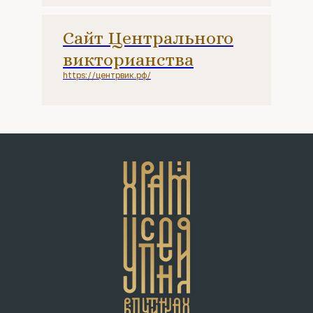
Сайт Центрального
викторианства
https://центрвик.рф/