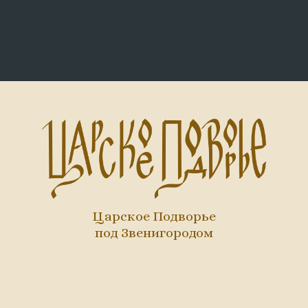
Царское Подворье
под Звенигородом