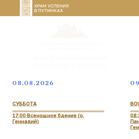
Московская епархия Русской
православной церкви
Храм Успения Пресвятой
Богородицы в Путинках
08.08.2026
09
СУББОТА
ВО
..........................................................................
.......
17:00 Всенощное бдение (о.
08:
Геннадий)
Пан
Ге