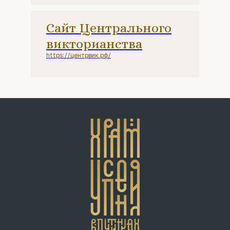
Сайт Центрального
викторианства
https://центрвик.рф/