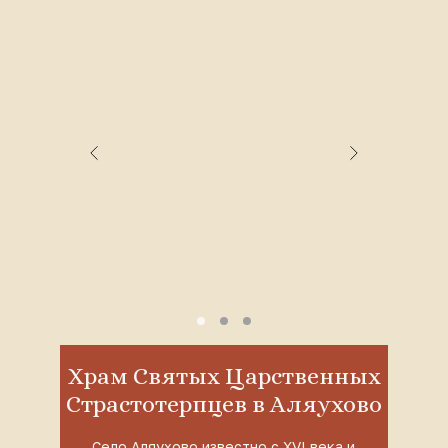
Храм Святых Царственных
Страстотерпцев в Аляухово
Село Аляухово известно с XVI века и