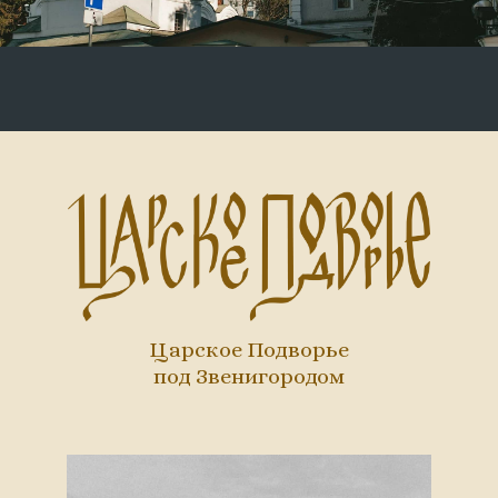
Царское Подворье
под Звенигородом