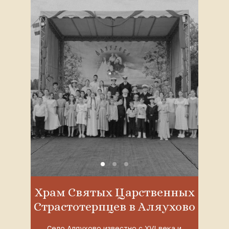
Храм Святых Царственных
Страстотерпцев в Аляухово
Село Аляухово известно с XVI века и