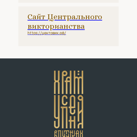
Сайт Центрального
викторианства
https://центрвик.рф/