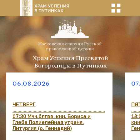
Московская епархия Русской
православной церкви
Храм Успения Пресвятой
Богородицы в Путинках
06.08.2026
07
ЧЕТВЕРГ
ПЯ
..........................................................................
......
07:30 Мчч.блгвв. кнн. Бориса и
18:
Глеба Полиелейная утреня.
кнн
Литургия (о. Геннадий)
Ге