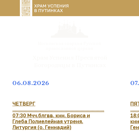
Московская епархия Русской
православной церкви
Храм Успения Пресвятой
Богородицы в Путинках
06.08.2026
07
ЧЕТВЕРГ
ПЯ
..........................................................................
......
07:30 Мчч.блгвв. кнн. Бориса и
18:
Глеба Полиелейная утреня.
кнн
Литургия (о. Геннадий)
Ге