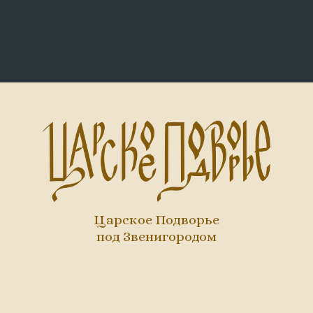
Царское Подворье
под Звенигородом