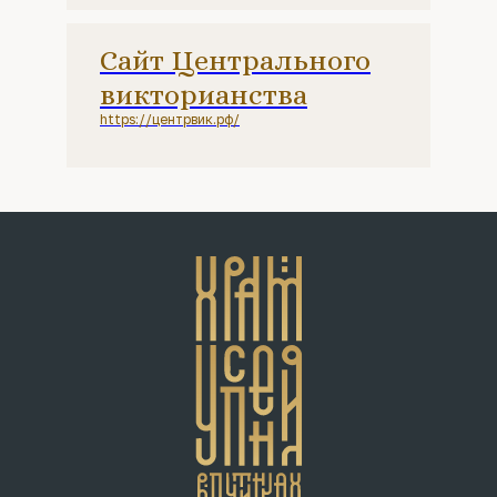
Сайт Центрального
викторианства
https://центрвик.рф/