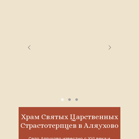
Храм Святых Царственных
Страстотерпцев в Аляухово
Село Аляухово известно с XVI века и