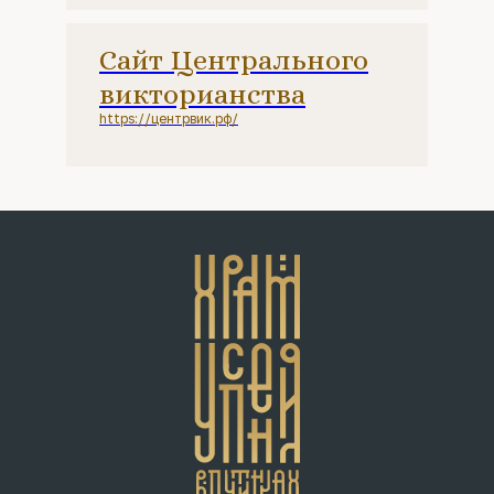
Сайт Центрального
викторианства
https://центрвик.рф/