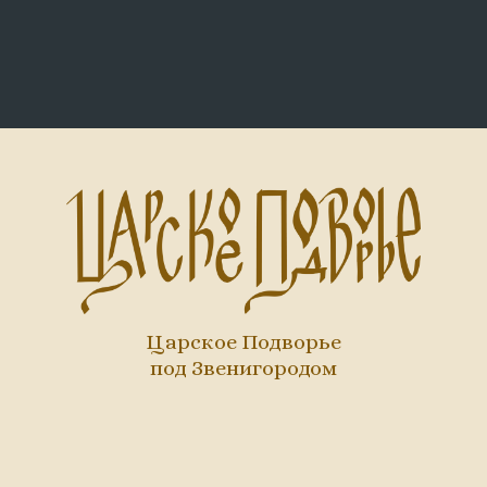
Царское Подворье
под Звенигородом