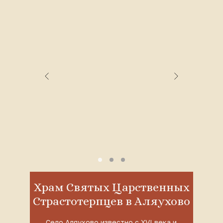
Храм Святых Царственных
Страстотерпцев в Аляухово
Село Аляухово известно с XVI века и