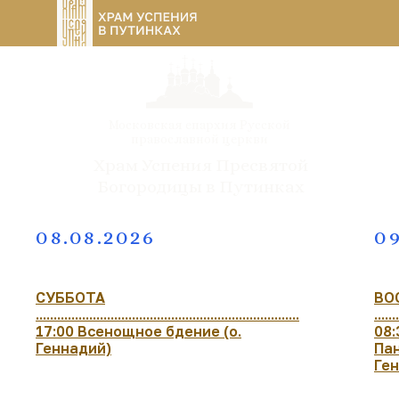
Московская епархия Русской
православной церкви
Храм Успения Пресвятой
Богородицы в Путинках
08.08.2026
09
СУББОТА
ВО
..........................................................................
.......
17:00 Всенощное бдение (о.
08:
Геннадий)
Пан
Ге