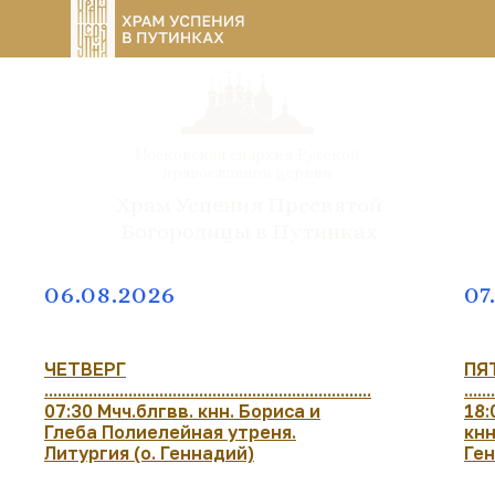
Московская епархия Русской
православной церкви
Храм Успения Пресвятой
Богородицы в Путинках
06.08.2026
07
ЧЕТВЕРГ
ПЯ
..........................................................................
......
07:30 Мчч.блгвв. кнн. Бориса и
18:
Глеба Полиелейная утреня.
кнн
Литургия (о. Геннадий)
Ге