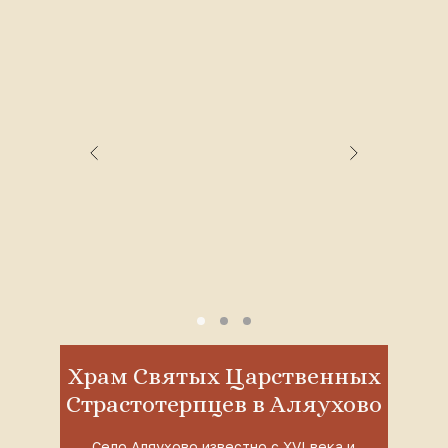
Храм Святых Царственных
Страстотерпцев в Аляухово
Село Аляухово известно с XVI века и