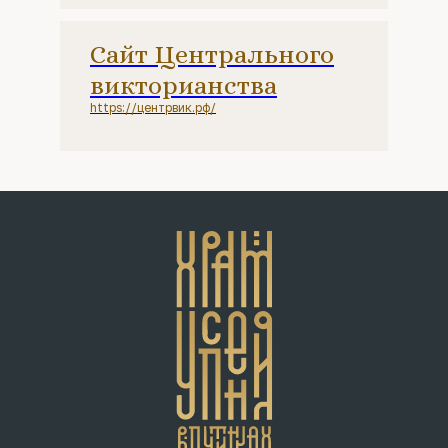
Сайт Центрального
викторианства
https://центрвик.рф/