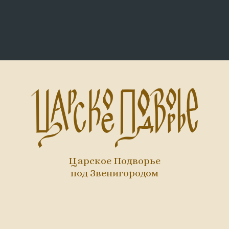
Царское Подворье
под Звенигородом