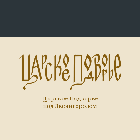
Царское Подворье
под Звенигородом