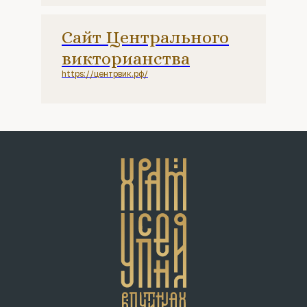
Сайт Центрального
викторианства
https://центрвик.рф/