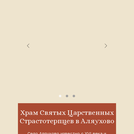
Храм Святых Царственных
Страстотерпцев в Аляухово
Село Аляухово известно с XVI века и