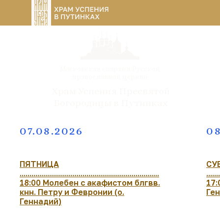
Московская епархия Русской
православной церкви
Храм Успения Пресвятой
Богородицы в Путинках
07.08.2026
08
ПЯТНИЦА
СУ
.......................................................................
.......
18:00 Молебен с акафистом блгвв.
17:
кнн. Петру и Февронии (о.
Ге
Геннадий)