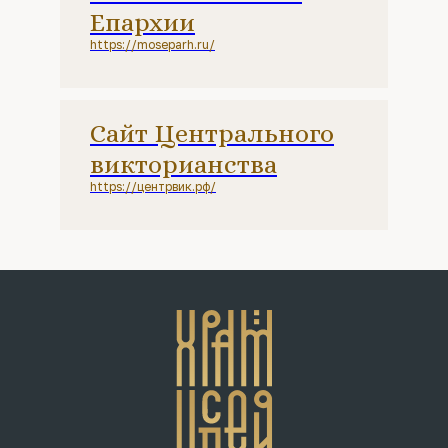
Епархии
https://moseparh.ru/
Сайт Центрального
викторианства
https://центрвик.рф/