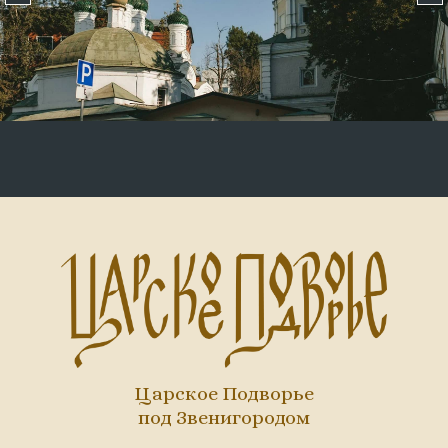
Царское Подворье
под Звенигородом