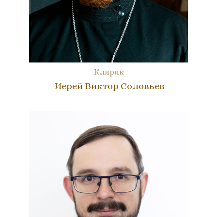
Клирик
Иерей Виктор Соловьев