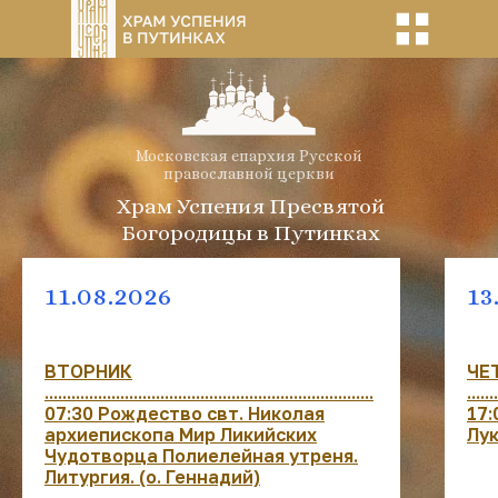
Московская епархия Русской
православной церкви
Храм Успения Пресвятой
Богородицы в Путинках
11.08.2026
13
ВТОРНИК
ЧЕ
..........................................................................
.......
07:30 Рождество свт. Николая
17:
архиепископа Мир Ликийских
Лук
Чудотворца Полиелейная утреня.
Литургия. (о. Геннадий)