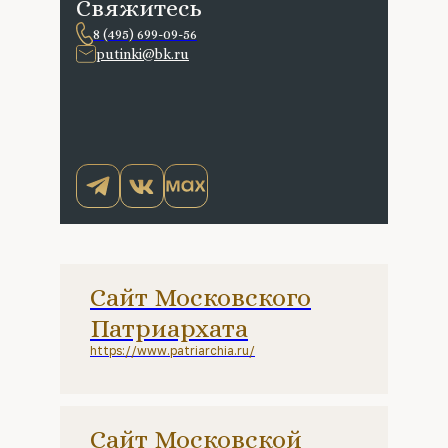
Свяжитесь
8 (495) 699-09-56
putinki@bk.ru
Сайт Московского
Патриархата
https://www.patriarchia.ru/
Сайт Московской