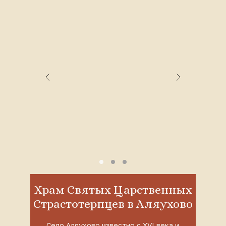
Храм Святых Царственных
Страстотерпцев в Аляухово
Село Аляухово известно с XVI века и