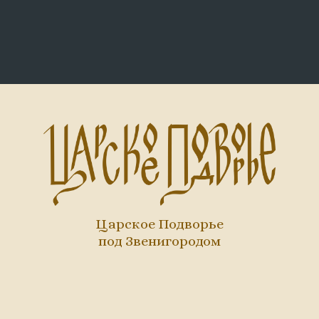
Царское Подворье
под Звенигородом