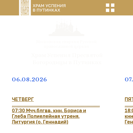
Московская епархия Русской
православной церкви
Храм Успения Пресвятой
Богородицы в Путинках
06.08.2026
07
ЧЕТВЕРГ
ПЯ
..........................................................................
......
07:30 Мчч.блгвв. кнн. Бориса и
18:
Глеба Полиелейная утреня.
кнн
Литургия (о. Геннадий)
Ге