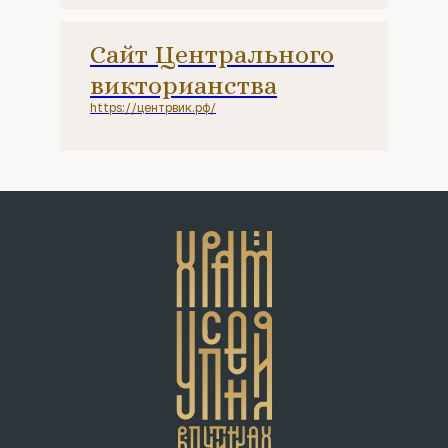
Сайт Центрального
викторианства
https://центрвик.рф/