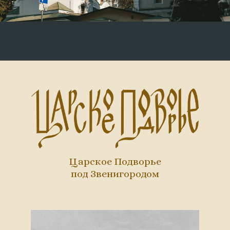
Царское Подворье
под Звенигородом