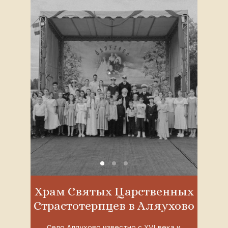
Храм Святых Царственных
Страстотерпцев в Аляухово
Село Аляухово известно с XVI века и