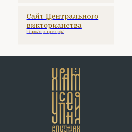
Сайт Центрального
викторианства
https://центрвик.рф/