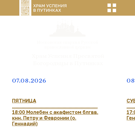
Московская епархия Русской
православной церкви
Храм Успения Пресвятой
Богородицы в Путинках
07.08.2026
08
ПЯТНИЦА
СУ
.......................................................................
.......
18:00 Молебен с акафистом блгвв.
17:
кнн. Петру и Февронии (о.
Ге
Геннадий)