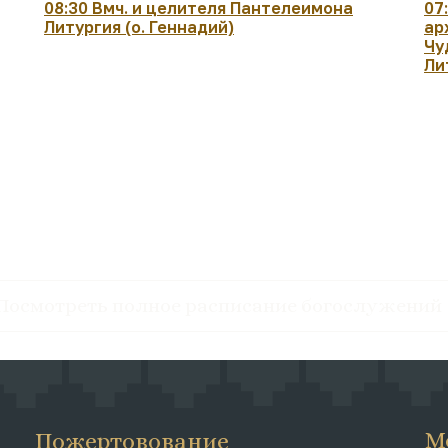
08:30 Вмч. и целителя Пантелеимона
07
Литургия (о. Геннадий)
ар
Чу
Ли
Посмотреть полное расписание богослужений
М
Пожертовование