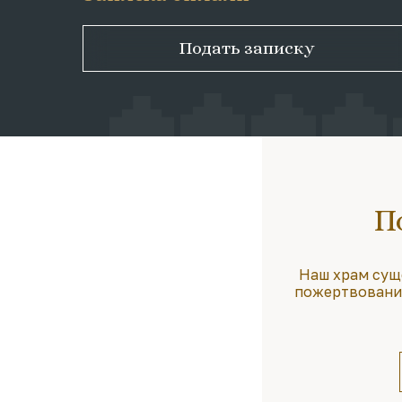
Подать записку
П
Наш храм сущ
пожертвования