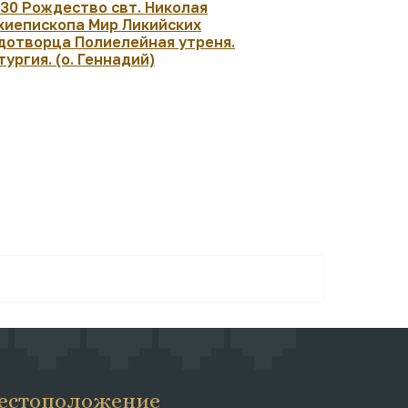
:30 Рождество свт. Николая
17:00 Моле
хиепископа Мир Ликийских
Геннадий)
дотворца Полиелейная утреня.
тургия. (о. Геннадий)
естоположение