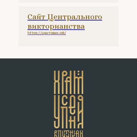
Сайт Центрального
викторианства
https://центрвик.рф/