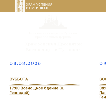
Московская епархия Русской
православной церкви
Храм Успения Пресвятой
Богородицы в Путинках
08.08.2026
09
СУББОТА
ВО
..........................................................................
.......
17:00 Всенощное бдение (о.
08:
Геннадий)
Пан
Ге