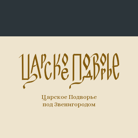
Царское Подворье
под Звенигородом