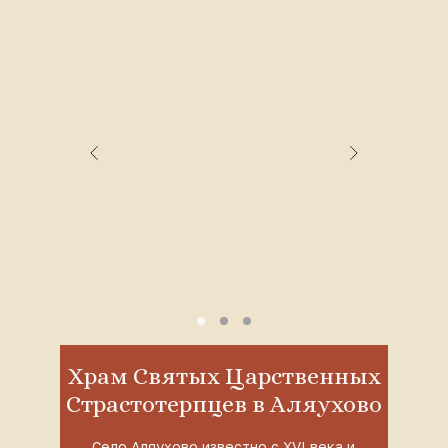
Храм Святых Царственных
Страстотерпцев в Аляухово
Село Аляухово известно с XVI века и