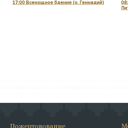
17:00 Всенощное бдение (о. Геннадий)
08
Ли
Посмотреть полное расписание богослужений
М
Пожертовование