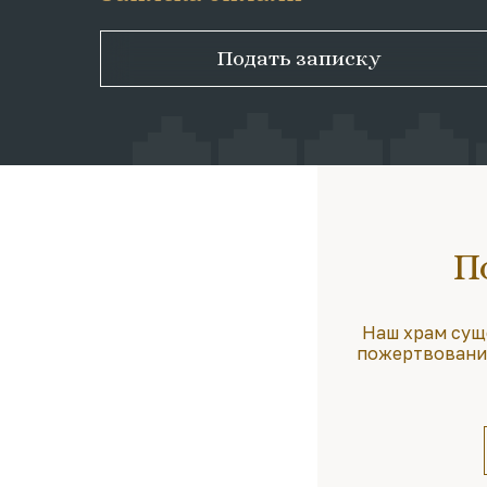
Подать записку
П
Наш храм сущ
пожертвования