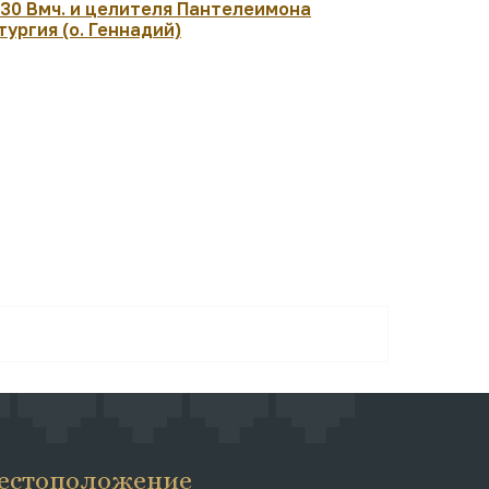
:30 Вмч. и целителя Пантелеимона
07:30 Рожд
тургия (о. Геннадий)
архиеписк
Чудотворц
Литургия. 
естоположение