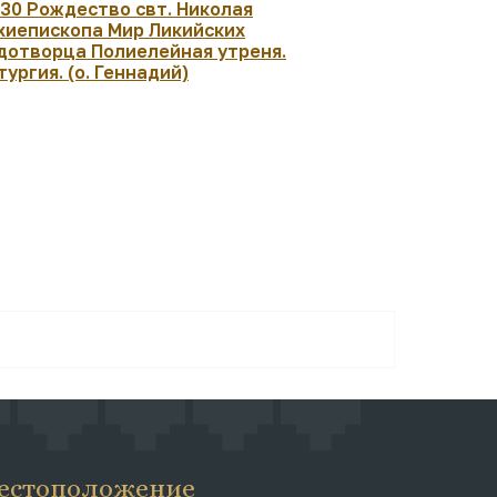
:30 Рождество свт. Николая
17:00 Моле
хиепископа Мир Ликийских
Геннадий)
дотворца Полиелейная утреня.
тургия. (о. Геннадий)
естоположение