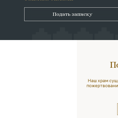
Подать записку
П
Наш храм сущ
пожертвования