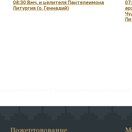
08:30 Вмч. и целителя Пантелеимона
07
Литургия (о. Геннадий)
ар
Чу
Ли
Посмотреть полное расписание богослужений
М
Пожертовование