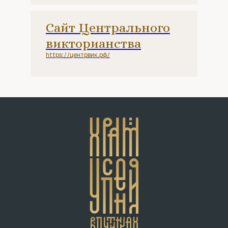
Сайт Центрального
викторианства
https://центрвик.рф/