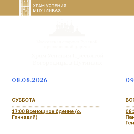
Московская епархия Русской
православной церкви
Храм Успения Пресвятой
Богородицы в Путинках
08.08.2026
09
СУББОТА
ВО
..........................................................................
.......
17:00 Всенощное бдение (о.
08:
Геннадий)
Пан
Ге