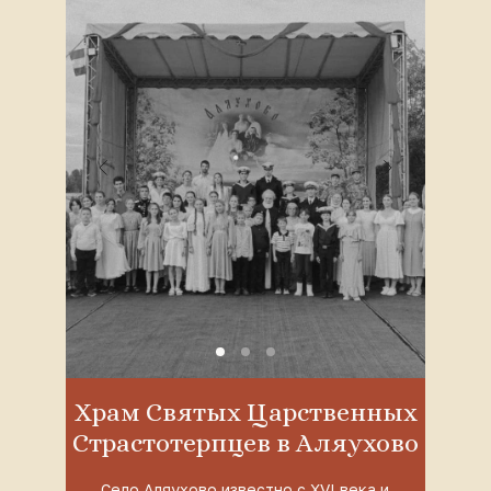
Храм Святых Царственных
Страстотерпцев в Аляухово
Село Аляухово известно с XVI века и