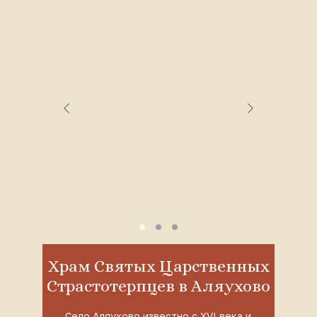
Храм Святых Царственных
Страстотерпцев в Аляухово
Село Аляухово известно с XVI века и