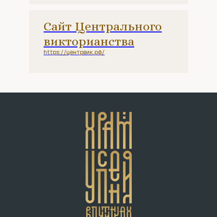
Сайт Центрального
викторианства
https://центрвик.рф/