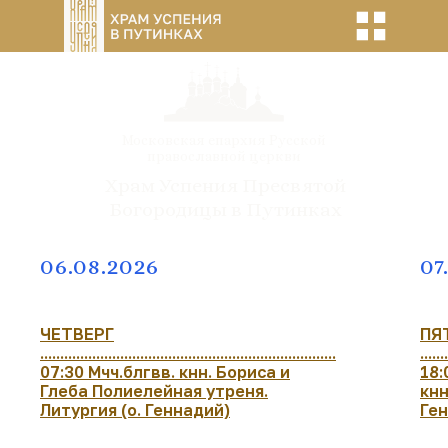
Московская епархия Русской
православной церкви
Храм Успения Пресвятой
Богородицы в Путинках
06.08.2026
07
ЧЕТВЕРГ
ПЯ
..........................................................................
......
07:30 Мчч.блгвв. кнн. Бориса и
18:
Глеба Полиелейная утреня.
кнн
Литургия (о. Геннадий)
Ге