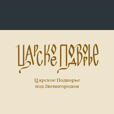
Царское Подворье
под Звенигородом