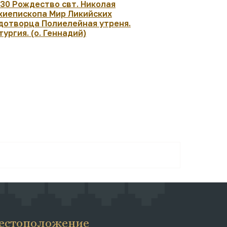
:30 Рождество свт. Николая
17:00 Моле
хиепископа Мир Ликийских
Геннадий)
дотворца Полиелейная утреня.
тургия. (о. Геннадий)
естоположение