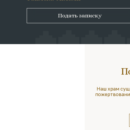
Подать записку
П
Наш храм сущ
пожертвования