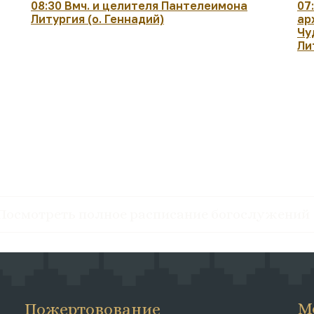
08:30 Вмч. и целителя Пантелеимона
07
Литургия (о. Геннадий)
ар
Чу
Ли
Посмотреть полное расписание богослужений
М
Пожертовование