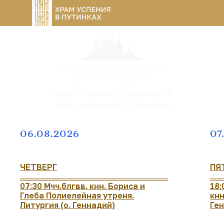
Московская епархия Русской
православной церкви
Храм Успения Пресвятой
Богородицы в Путинках
06.08.2026
07
ЧЕТВЕРГ
ПЯ
..........................................................................
......
07:30 Мчч.блгвв. кнн. Бориса и
18:
Глеба Полиелейная утреня.
кнн
Литургия (о. Геннадий)
Ге