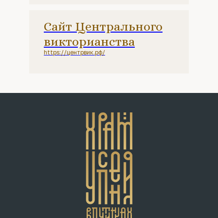
Сайт Центрального
викторианства
https://центрвик.рф/