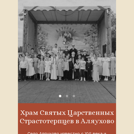
Храм Святых Царственных
Страстотерпцев в Аляухово
Село Аляухово известно с XVI века и