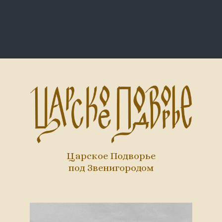
Царское Подворье
под Звенигородом