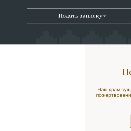
Подать записку
П
Наш храм сущ
пожертвования