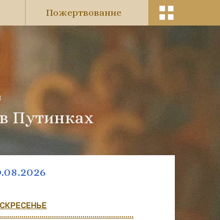
Пожертвование
и
 в Путинках
.08.2026
11.08.20
СКРЕСЕНЬЕ
ВТОРНИК
....................................................................
.......................