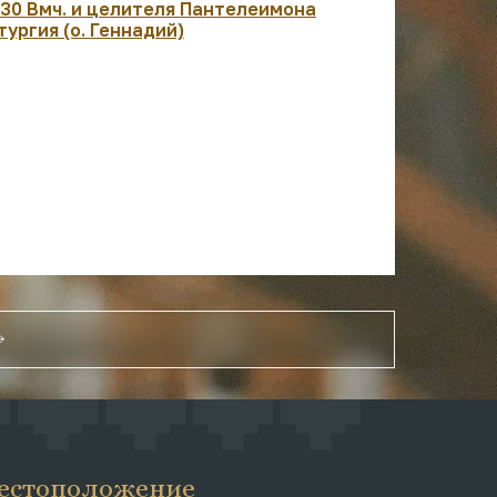
:30 Вмч. и целителя Пантелеимона
07:30 Рожд
тургия (о. Геннадий)
архиеписк
Чудотворц
Литургия. 
естоположение