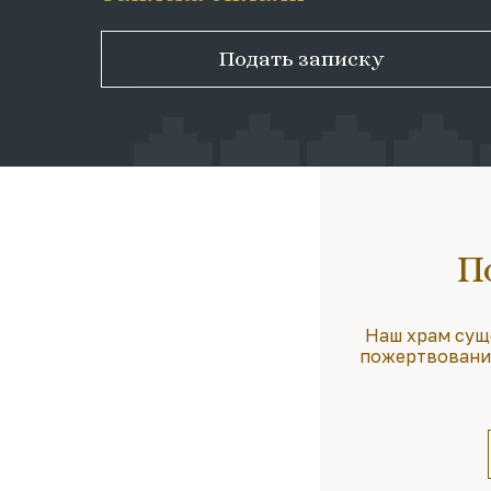
Подать записку
П
Наш храм сущ
пожертвования