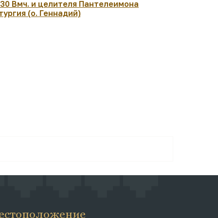
:30 Вмч. и целителя Пантелеимона
07:30 Рожд
тургия (о. Геннадий)
архиеписк
Чудотворц
Литургия. 
естоположение