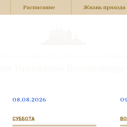
Расписание
Жизнь прихода
Московская епархия Русской православной церкв
ия Пресвятой Богородицы
08.08.2026
09
СУББОТА
ВО
..........................................................................
......