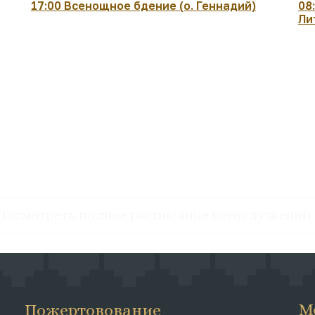
17:00 Всенощное бдение (о. Геннадий)
08
Ли
Посмотреть полное расписание богослужений
М
Пожертовование