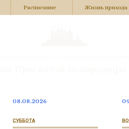
Расписание
Жизнь прихода
Московская епархия Русской православной церкв
ия Пресвятой Богородицы
08.08.2026
09
СУББОТА
ВО
..........................................................................
......