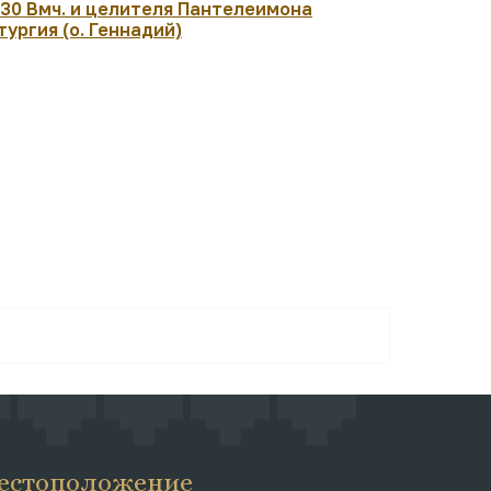
:30 Вмч. и целителя Пантелеимона
07:30 Рожд
тургия (о. Геннадий)
архиеписк
Чудотворц
Литургия. 
естоположение