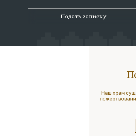
Подать записку
П
Наш храм сущ
пожертвования