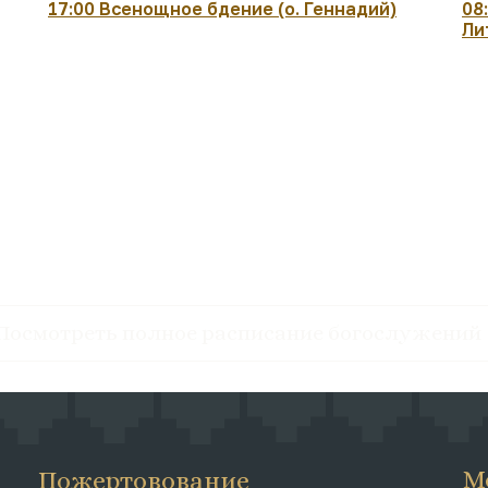
17:00 Всенощное бдение (о. Геннадий)
08
Ли
Посмотреть полное расписание богослужений
М
Пожертовование