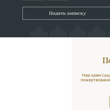
Подать записку
П
Наш храм сущ
пожертвования