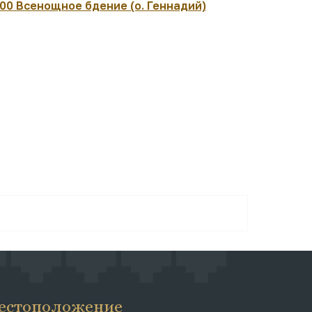
:00 Всенощное бдение (о. Геннадий)
08:30 Вмч.
Литургия (
естоположение