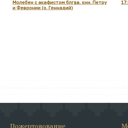
Молебен с акафистом блгвв. кнн. Петру
17
и Февронии (о. Геннадий)
Посмотреть полное расписание богослужений
М
Пожертовование