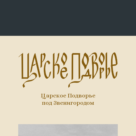
Царское Подворье
под Звенигородом