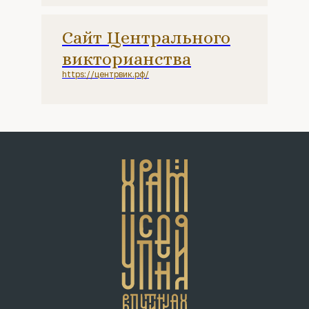
Сайт Центрального
викторианства
https://центрвик.рф/