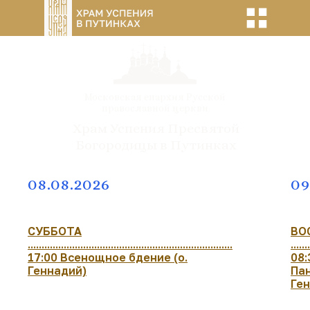
Московская епархия Русской
православной церкви
Храм Успения Пресвятой
Богородицы в Путинках
08.08.2026
09
СУББОТА
ВО
..........................................................................
.......
17:00 Всенощное бдение (о.
08:
Геннадий)
Пан
Ге