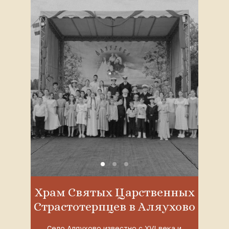
Храм Святых Царственных
Страстотерпцев в Аляухово
Село Аляухово известно с XVI века и