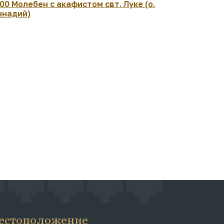
:00 Молебен с акафистом свт. Луке (о.
Происхожд
ннадий)
Древ Живо
Утреня. Ли
18:00 Мол
Петру и Фе
естоположение