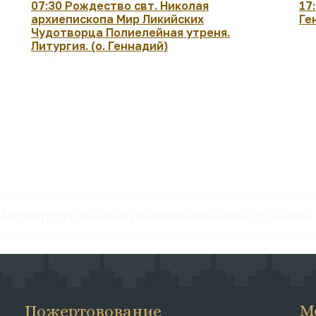
07:30 Рождество свт. Николая
17
архиепископа Мир Ликийских
Ге
Чудотворца Полиелейная утреня.
Литургия. (о. Геннадий)
Посмотреть полное расписание богослужений
М
Пожертовование