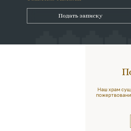
Подать записку
П
Наш храм сущ
пожертвования