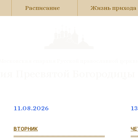
Расписание
Жизнь прихода
Московская епархия Русской православной церкв
ия Пресвятой Богородицы
11.08.2026
13
ВТОРНИК
ЧЕ
..........................................................................
......