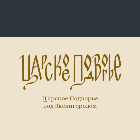
Царское Подворье
под Звенигородом