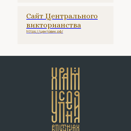
Сайт Центрального
викторианства
https://центрвик.рф/