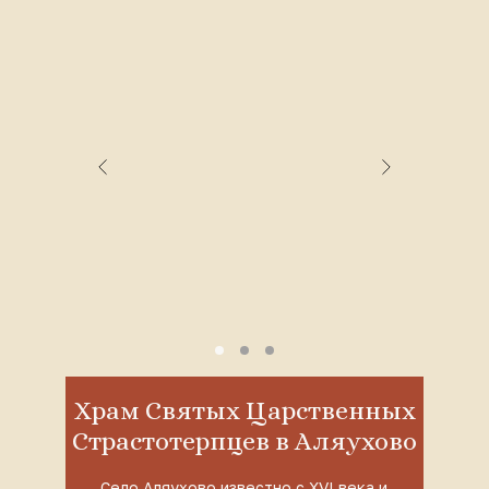
Храм Святых Царственных
Страстотерпцев в Аляухово
Село Аляухово известно с XVI века и