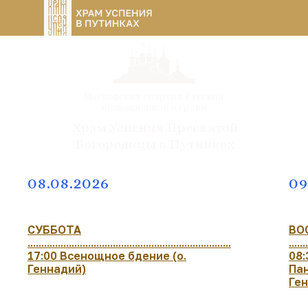
Московская епархия Русской
православной церкви
Храм Успения Пресвятой
Богородицы в Путинках
08.08.2026
09
СУББОТА
ВО
..........................................................................
.......
17:00 Всенощное бдение (о.
08:
Геннадий)
Пан
Ге