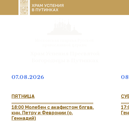
Московская епархия Русской
православной церкви
Храм Успения Пресвятой
Богородицы в Путинках
07.08.2026
08
ПЯТНИЦА
СУ
.......................................................................
.......
18:00 Молебен с акафистом блгвв.
17:
кнн. Петру и Февронии (о.
Ге
Геннадий)