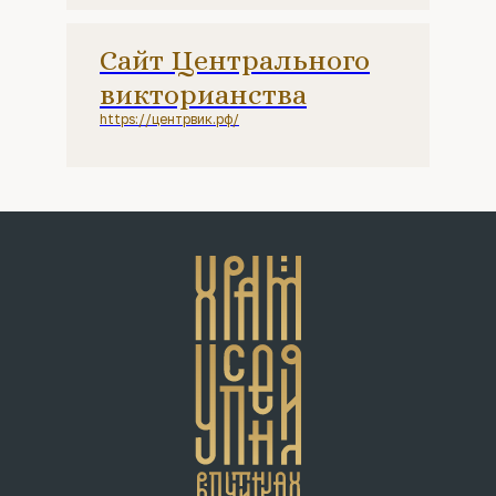
Сайт Центрального
викторианства
https://центрвик.рф/