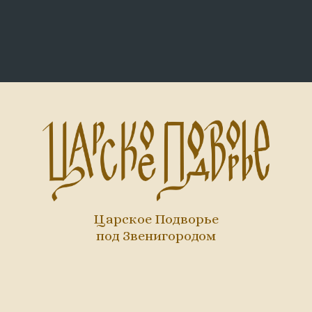
Царское Подворье
под Звенигородом