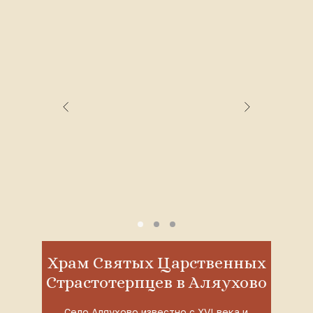
Храм Святых Царственных
Страстотерпцев в Аляухово
Село Аляухово известно с XVI века и