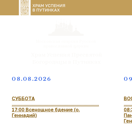
Московская епархия Русской
православной церкви
Храм Успения Пресвятой
Богородицы в Путинках
08.08.2026
09
СУББОТА
ВО
..........................................................................
.......
17:00 Всенощное бдение (о.
08:
Геннадий)
Пан
Ге