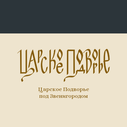
Царское Подворье
под Звенигородом