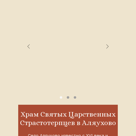
Храм Святых Царственных
Страстотерпцев в Аляухово
Село Аляухово известно с XVI века и