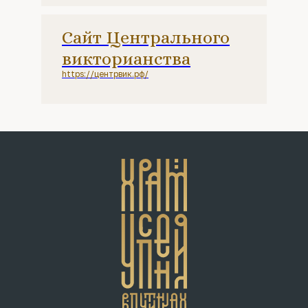
Сайт Центрального
викторианства
https://центрвик.рф/